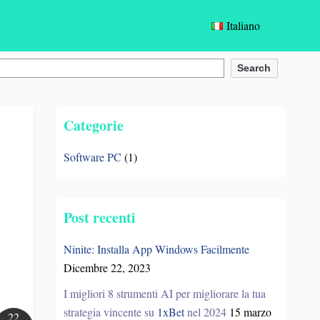
Italiano
English
Search
Español
Categorie
Türkçe
Software PC
(1)
Deutsch
Français
Post recenti
Bahasa Indonesia
Ninite: Installa App Windows Facilmente
Português
Dicembre 22, 2023
Italiano
I migliori 8 strumenti AI per migliorare la tua
strategia vincente su
1xBet
nel 2024
15 marzo
22