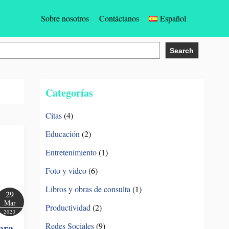
Sobre nosotros
Contáctanos
Español
English
Search
Español
Türkçe
Categorías
Deutsch
Citas
(4)
Educación
(2)
Français
Entretenimiento
(1)
Bahasa Indonesia
Foto y video
(6)
Português
Libros y obras de consulta
(1)
29
Mar
Italiano
Productividad
(2)
2023
Redes Sociales
(9)
ara