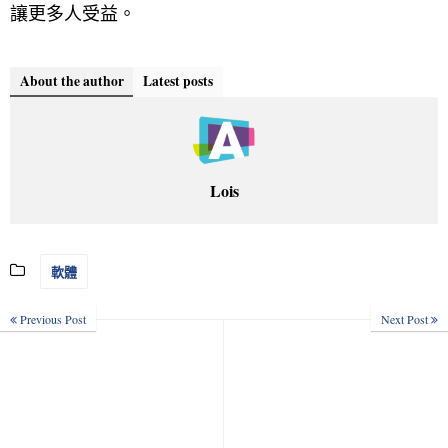
讓更多人受益。
About the author
Latest posts
Lois
軟體
Previous Post
Next Post