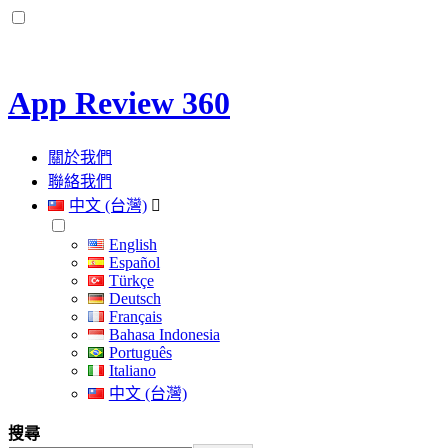
App Review 360
關於我們
聯絡我們
中文 (台灣)
English
Español
Türkçe
Deutsch
Français
Bahasa Indonesia
Português
Italiano
中文 (台灣)
搜尋