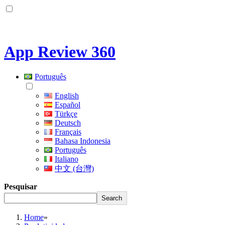
App Review 360
Português
English
Español
Türkçe
Deutsch
Français
Bahasa Indonesia
Português
Italiano
中文 (台灣)
Pesquisar
Search
Home
»