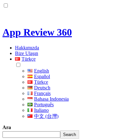
App Review 360
Hakkımızda
Bize Ulaşın
Türkçe
English
Español
Türkçe
Deutsch
Français
Bahasa Indonesia
Português
Italiano
中文 (台灣)
Ara
Search