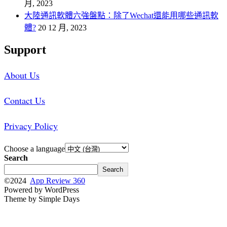
月, 2023
大陸通訊軟體六強盤點：除了Wechat還能用哪些通訊軟
體?
20 12 月, 2023
Support
About Us
Contact Us
Privacy Policy
Choose a language
Search
Search
©2024
App Review 360
Powered by WordPress
Theme by Simple Days