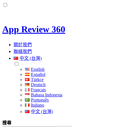
App Review 360
關於我們
聯絡我們
中文 (台灣)
English
Español
Türkçe
Deutsch
Français
Bahasa Indonesia
Português
Italiano
中文 (台灣)
搜尋