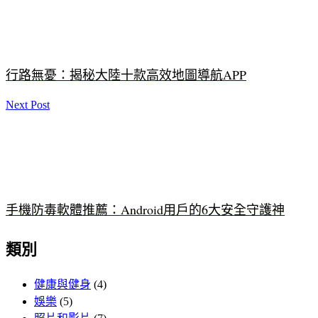
行路無憂：揭秘大陸十款高效地圖導航APP
Next Post
手機防毒軟體推薦：Android用戶的6大安全守護神
類別
健康與健身
(4)
娛樂
(5)