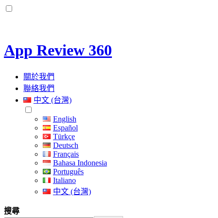
App Review 360
關於我們
聯絡我們
中文 (台灣)
English
Español
Türkçe
Deutsch
Français
Bahasa Indonesia
Português
Italiano
中文 (台灣)
搜尋