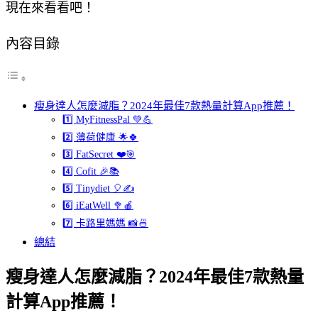
現在來看看吧！
內容目錄
瘦身達人怎麼減脂？2024年最佳7款熱量計算App推薦！
1️⃣ MyFitnessPal 💚💪
2️⃣ 薄荷健康 🌟🍀
3️⃣ FatSecret ❤️🎯
4️⃣ Cofit 🎉📚
5️⃣ Tinydiet 🎈✍️
6️⃣ iEatWell 🥦🍎
7️⃣ 卡路里媽媽 📸🍜
總結
瘦身達人怎麼減脂？2024年最佳7款熱量
計算App推薦！